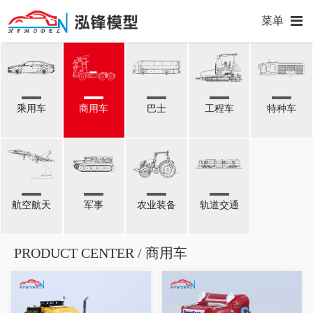
菜单
乘用车
商用车
巴士
工程车
特种车
航空航天
军事
农业装备
轨道交通
PRODUCT CENTER / 商用车